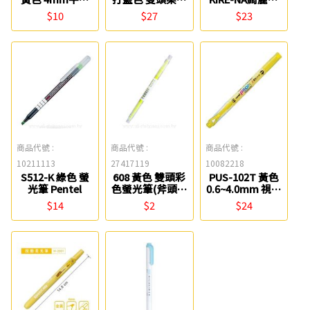
螢光筆 Double A
螢光筆 ZEBRA
頭螢光筆 百樂
$10
$27
$23
商品代號 :
商品代號 :
商品代號 :
10211113
27417119
10082218
S512-K 綠色 螢
608 黃色 雙頭彩
PUS-102T 黃色
光筆 Pentel
色螢光筆(斧頭型
0.6~4.0mm 視窗
＋錐型) 0021
螢光記號筆 uni
$14
$2
$24