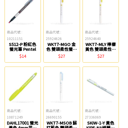
商品代號 :
商品代號 :
商品代號 :
10211151
25924626
25924640
S512-P 粉紅色
WKT7-MGO 金
WKT7-MLY 檸檬
螢光筆 Pentel
色 雙頭柔性螢光
黃色 雙頭柔性螢
筆 ZEBRA
光筆 ZEBRA
$14
$27
$27
商品代號 :
商品代號 :
商品代號 :
10871249
26690155
27336069
DAHL17001 螢光
WKT7-MSOB 蘇
SKIW-1-Y 黃色
黃色 4mm平頭
打藍色 雙頭柔性
KIRE-NA綺麗雙