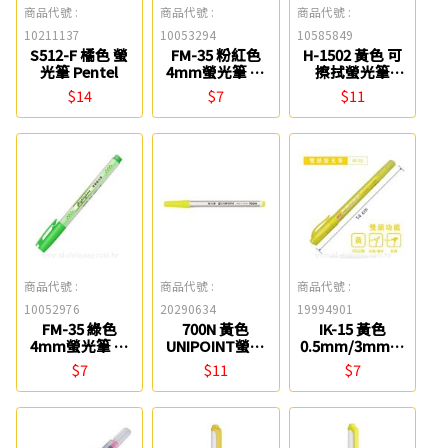
商品代號 :
商品代號 :
商品代號 :
10211137
10053294
10585849
S512-F 橘色 螢
FM-35 粉紅色
H-1502 黃色 可
光筆 Pentel
4mm螢光筆 雄
擦拭螢光筆
獅
TEMPO
$14
$7
$11
商品代號 :
商品代號 :
商品代號 :
10052976
20290634
19994901
FM-35 綠色
700N 黃色
IK-15 黃色
4mm螢光筆 雄
UNIPOINT螢光
0.5mm/3mm雙
獅
筆 優點
頭螢光筆 SKB
$7
$11
$7