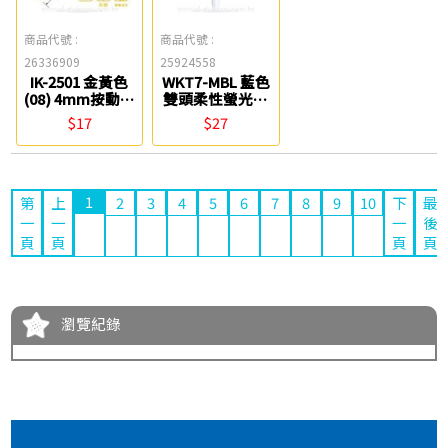
商品代號 :
商品代號 :
26336909
25924558
IK-2501 金黃色
WKT7-MBL 藍色
(08) 4mm按動柔
雙頭柔性螢光筆
光筆 SKB
ZEBRA
$17
$27
1
第
上
2
3
4
5
6
7
8
9
10
下
最
一
一
一
後
頁
頁
頁
頁
瀏覽紀錄