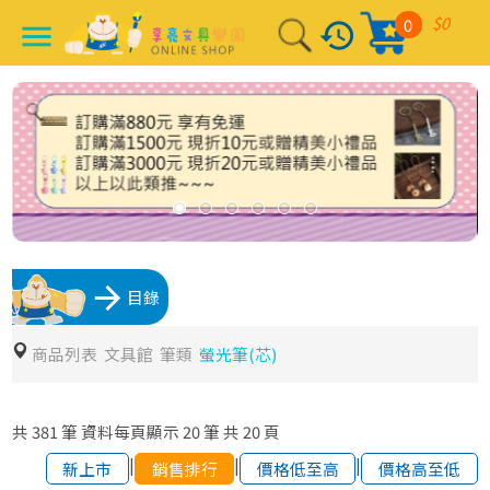
$0
0
history
menu
arrow_forward
目錄
商品列表
文具館
筆類
螢光筆(芯)
共
381
筆
資料每頁顯示
20
筆
共
20
頁
|
|
|
新上市
銷售排行
價格低至高
價格高至低