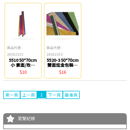
商品代號 :
商品代號 :
26562315
26562353
5510 50*70cm
5520-3 50*70cm
小 素面/玫瑰
雙面炫金包裝紙
OPP包裝紙 鎰法
鎰法 EASYFAR
$10
$16
EASYFAR
1
第一頁
上一頁
下一頁
最後頁
瀏覽紀錄