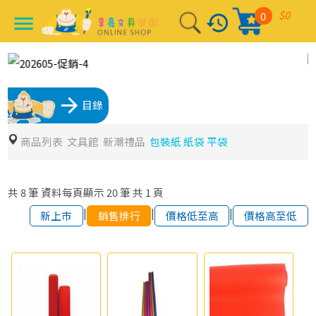
$0
0
history
menu
arrow_forward
目錄
商品列表
文具館
新潮禮品
包裝紙 紙袋 平袋
共
8
筆
資料每頁顯示
20
筆
共
1
頁
|
|
|
新上市
銷售排行
價格低至高
價格高至低