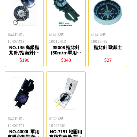
商品代號 :
商品代號 :
商品代號 :
10407493
10012413
10012437
NO.135 高級指
35008 指北針
指北針 歐菲士
北針/指南針(附
(50m/m軍用附
蓋中文) Life
比例尺) 歐菲士
$190
$340
$27
商品代號 :
商品代號 :
10407479
10407561
NO.4000L 軍用
NO.7191 地圖用
高級台製指南針/
高級指南針/指北