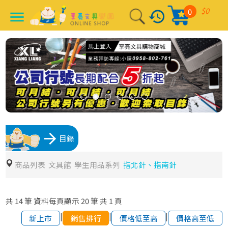
$0
0
history
menu
arrow_forward
目錄
商品列表
文具館
學生用品系列
指北針、指南針
共
14
筆
資料每頁顯示
20
筆
共
1
頁
|
|
|
新上市
銷售排行
價格低至高
價格高至低