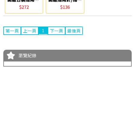
指北針 Life
針 Life
$272
$136
1
第一頁
上一頁
下一頁
最後頁
瀏覽紀錄