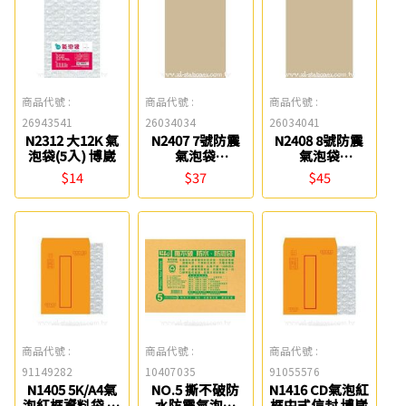
商品代號 :
商品代號 :
商品代號 :
26943541
26034034
26034041
N2312 大12K 氣
N2407 7號防震
N2408 8號防震
泡袋(5入) 博崴
氣泡袋
氣泡袋
(32x48cm) 博崴
(36x48cm) 博崴
$14
$37
$45
商品代號 :
商品代號 :
商品代號 :
91149282
10407035
91055576
N1405 5K/A4氣
NO.5 撕不破防
N1416 CD氣泡紅
泡紅框資料袋 博
水防震氣泡袋
框中式信封 博崴