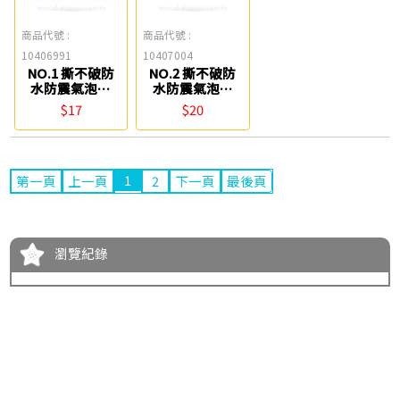
商品代號 :
商品代號 :
10406991
10407004
NO.1 撕不破防
NO.2 撕不破防
水防震氣泡袋
水防震氣泡袋
(16.5*24cm/A5)
(19.1*27cm)
$17
$20
Life
Life
1
第一頁
上一頁
2
下一頁
最後頁
瀏覽紀錄