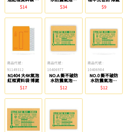
崴
(27*37cm) Life
$14
$34
$9
商品代號 :
商品代號 :
商品代號 :
91149312
10406977
10406984
N1404 大4K氣泡
NO.A 撕不破防
NO.0 撕不破防
紅框資料袋 博崴
水防震氣泡袋
水防震氣泡袋
(CD專用) Life
(13*19cm) Life
$17
$12
$12