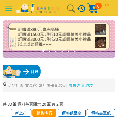
$0
0
history
menu
arrow_forward
目錄
商品列表
文具館
會計帳冊 紙製品
防震袋 氣泡袋
共
33
筆
資料每頁顯示
20
筆
共
2
頁
|
|
|
新上市
銷售排行
價格低至高
價格高至低