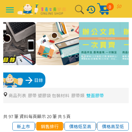
$0
0
history
menu
arrow_forward
目錄
商品列表
膠帶 塑膠袋 包裝材料
膠帶類
雙面膠帶
共
97
筆
資料每頁顯示
20
筆
共
5
頁
|
|
|
新上市
銷售排行
價格低至高
價格高至低