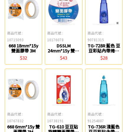
商品代號 :
商品代號 :
商品代號 :
10715093
10176078
90781315
668 18mm*15y
DSSLM
TG-728R 藍色 豆
雙面膠帶 3M
24mm*15y 雙面
豆彩貼內帶捲軸
膠帶(單捲) 鹿頭
雙面膠帶 8.4mm
$32
$43
$28
PLUS
商品代號 :
商品代號 :
商品代號 :
10767832
10738191
91254887
668 6mm*15y 雙
TG-610 豆豆貼
TG-736R 淺藍色
面膠帶 3M
旋轉雙面膠帶正
豆豆彩貼內帶捲