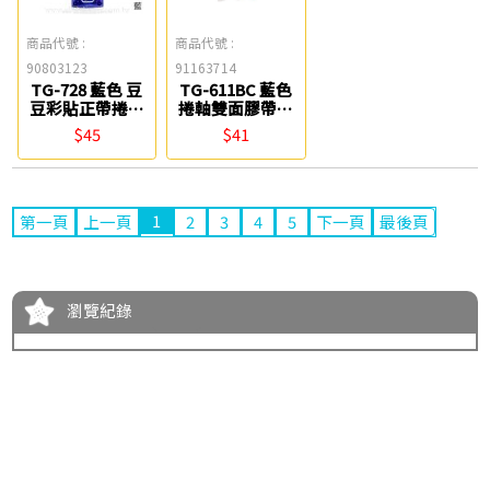
商品代號 :
商品代號 :
90803123
91163714
TG-728 藍色 豆
TG-611BC 藍色
豆彩貼正帶捲軸
捲軸雙面膠帶替
雙面膠帶 8.4mm
帶(37-929) PLUS
$45
$41
PLUS
1
第一頁
上一頁
2
3
4
5
下一頁
最後頁
瀏覽紀錄