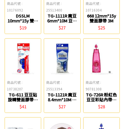
商品代號 :
商品代號 :
商品代號 :
10176092
25513400
10716304
DSSLM
TG-1111R 魔豆
668 12mm*15y
10mm*15y 雙面
6mm*10M 豆豆
雙面膠帶 3M
膠帶(單捲) 鹿頭
彩貼替帶 39-145
$19
$27
$25
PLUS
商品代號 :
商品代號 :
商品代號 :
10738207
25513394
90781308
TG-611 豆豆貼
TG-1121R 魔豆
TG-726R 粉紅色
旋轉雙面膠帶替
8.4mm*10M 豆
豆豆彩貼內帶捲
帶 8.4mm PLUS
豆彩貼替帶 39-
雙面膠帶 6mm
$41
$27
$28
144 PLUS
PLUS