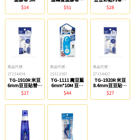
帶 8.4mm PLUS
軸雙面膠帶
$14
$51
$28
6mm PLUS
商品代號 :
商品代號 :
商品代號 :
27154434
25513387
27154427
TG-1910R 米豆
TG-1111 魔豆藍
TG-1920R 米豆
6mm豆豆貼替換
6mm*10M 豆豆
8.4mm豆豆貼替
帶(54-716) PLUS
彩貼 39-143
換帶(54-715)
$27
$44
$27
PLUS
PLUS