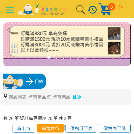
$0
0
history
menu
arrow_forward
目錄
商品列表
體育用品館
體育用品
扯鈴
共
26
筆
資料每頁顯示
20
筆
共
2
頁
|
|
|
新上市
銷售排行
價格低至高
價格高至低