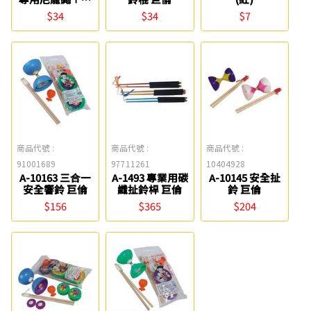
子 巨倫
$34
$34
$7
商品代號 :
商品代號 :
商品代號 :
91001689
97711261
10404928
A-10163 三合一
A-1493 專業用碳
A-10145 安全扯
安全響鈴 巨倫
纖扯鈴桿 巨倫
鈴 巨倫
$156
$365
$204