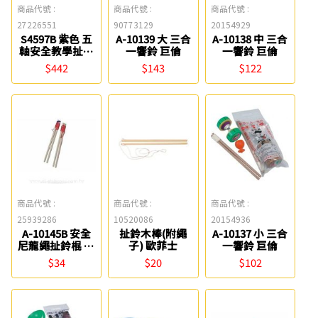
商品代號 :
商品代號 :
商品代號 :
27226551
90773129
20154929
S4597B 紫色 五
A-10139 大 三合
A-10138 中 三合
軸安全教學扯鈴
一響鈴 巨倫
一響鈴 巨倫
Success成功
$442
$143
$122
商品代號 :
商品代號 :
商品代號 :
25939286
10520086
20154936
A-10145B 安全
扯鈴木棒(附繩
A-10137 小 三合
尼龍繩扯鈴棍 巨
子) 歐菲士
一響鈴 巨倫
倫
$34
$20
$102