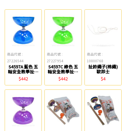
商品代號 :
商品代號 :
商品代號 :
27226544
27227954
10800768
S4597A 藍色 五
S4597C 綠色 五
扯鈴繩子(棉繩)
軸安全教學扯鈴
軸安全教學扯鈴
歐菲士
Success成功
Success成功
$442
$442
$4