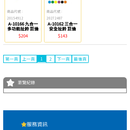
商品代號 :
商品代號 :
20154912
20272487
A-10166 九合一
A-10162 三合一
多功能扯鈴 巨倫
安全扯鈴 巨倫
$204
$143
1
第一頁
上一頁
2
下一頁
最後頁
瀏覽紀錄
服務資訊