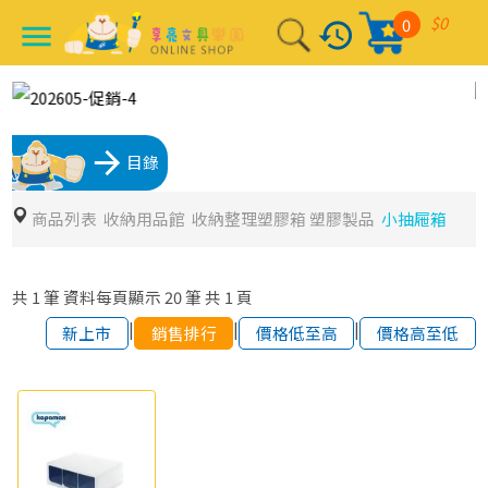
$0
0
history
menu
arrow_forward
目錄
商品列表
收納用品館
收納整理塑膠箱 塑膠製品
小抽屜箱
共
1
筆
資料每頁顯示
20
筆
共
1
頁
|
|
|
新上市
銷售排行
價格低至高
價格高至低