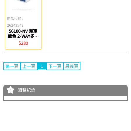
商品代號 :
26243542
56100-NV 海軍
藍色 2-WAY多功
能三層收納盒
$280
KAPAMAX
1
第一頁
上一頁
下一頁
最後頁
瀏覽紀錄