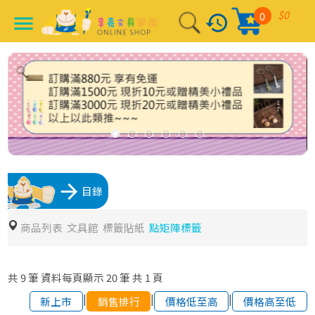
$0
0
history
menu
arrow_forward
目錄
商品列表
文具館
標籤貼紙
點矩陣標籤
共
9
筆
資料每頁顯示
20
筆
共
1
頁
|
|
|
新上市
銷售排行
價格低至高
價格高至低