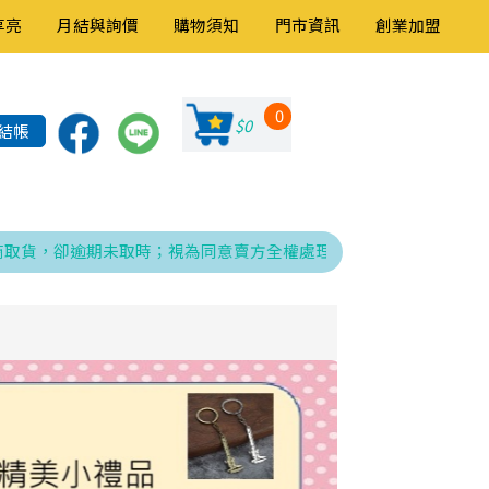
享亮
月結與詢價
購物須知
門市資訊
創業加盟
0
$0
結帳
，卻逾期未取時；視為同意賣方全權處理發票、折讓與銷貨退回之相關