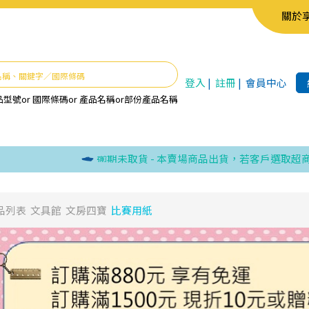
關於
登入
|
註冊
|
會員中心
品型號
or
國際條碼
or
產品名稱
or
部份產品名稱
逾期未取貨 - 本賣場商品出貨，若客戶選取超商取貨
品列表
文具館
文房四寶
比賽用紙