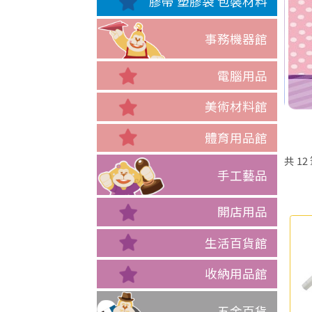
膠帶 塑膠袋 包裝材料
事務機器館
電腦用品
美術材料館
體育用品館
共
12
手工藝品
開店用品
生活百貨館
收納用品館
五金百貨