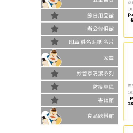
商
10
節日用品館
P-
辦公傢俱館
無
印章 姓名貼紙 名片
家電
妙管家清潔系列
商
防疫專區
10
P
書藉館
2
食品飲料館
款