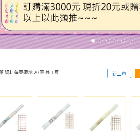
筆
資料每頁顯示
20
筆
共
1
頁
新上市
|