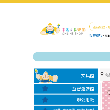
搜尋技巧
>
產
商
文具館
益智遊戲館
辦公用紙