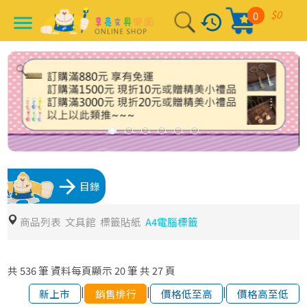
$0
0
history
menu
arrow_forward
目錄
商品列表
文具館
標籤貼紙
A4電腦標籤
共
536
筆
資料每頁顯示
20
筆
共
27
頁
|
|
|
新上市
銷售排行
價格低至高
價格高至低