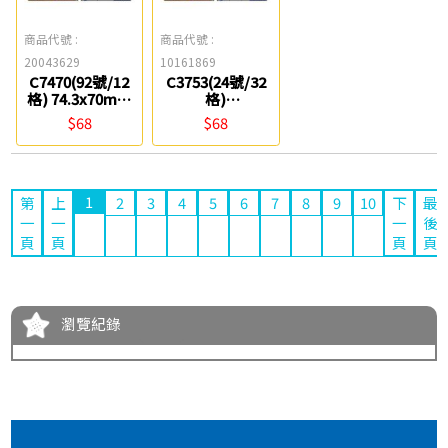
商品代號 :
商品代號 :
20043629
10161869
C7470(92號/12
C3753(24號/32
格) 74.3x70mm
格)
A4三用電腦標籤
37.1x52.5mm
$68
$68
鶴屋
A4三用電腦標籤
鶴屋
1
第
上
2
3
4
5
6
7
8
9
10
下
最
一
一
一
後
頁
頁
頁
頁
瀏覽紀錄