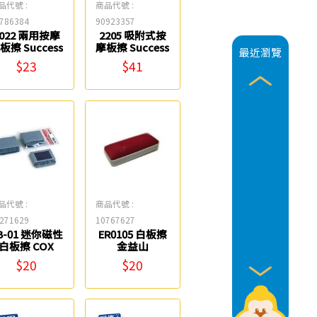
品代號 :
商品代號 :
786384
90923357
2022 兩用按摩
2205 吸附式按
板擦 Success
摩板擦 Success
最近瀏覽
$23
$41
品代號 :
商品代號 :
271629
10767627
B-01 迷你磁性
ER0105 白板擦
白板擦 COX
金益山
$20
$20