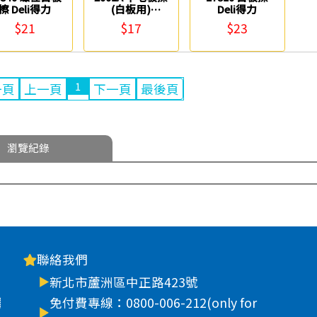
擦 Deli得力
(白板用)
Deli得力
Success
$21
$17
$23
1
一頁
上一頁
下一頁
最後頁
瀏覽紀錄
聯絡我們
新北市蘆洲區中正路423號
車
免付費專線：0800-006-212(only for