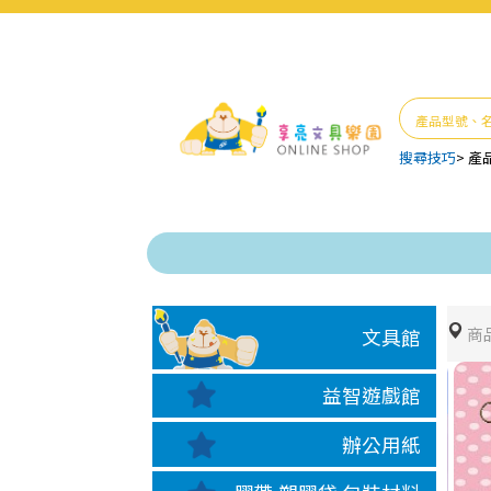
搜尋技巧
>
產
商
文具館
益智遊戲館
辦公用紙