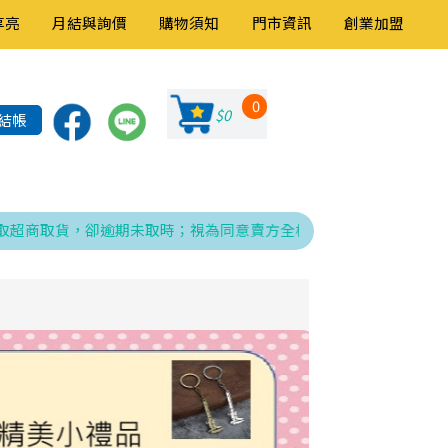
享亮
月結與詢價
購物須知
門市資訊
創業加盟
0
$0
結帳
取貨，卻逾期未取時；視為同意賣方全權處理發票、折讓與銷貨退回之