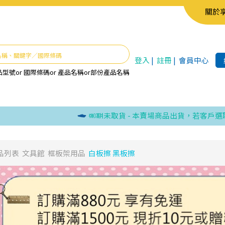
關於
登入
|
註冊
|
會員中心
品型號
or
國際條碼
or
產品名稱
or
部份產品名稱
逾期未取貨 - 本賣場商品出貨，若客戶選取超商
品列表
文具館
框板架用品
白板擦 黑板擦