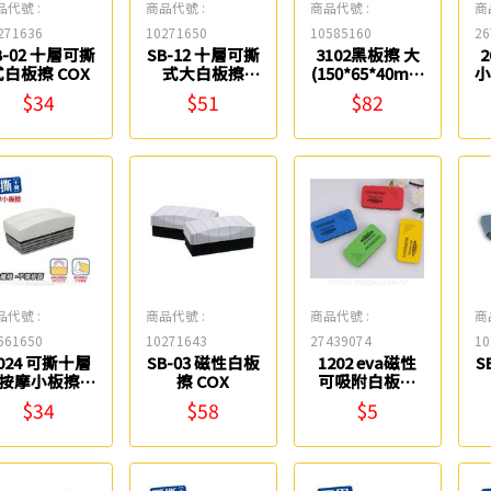
品代號 :
商品代號 :
商品代號 :
商
271636
10271650
10585160
26
B-02 十層可撕
SB-12 十層可撕
3102黑板擦 大
式白板擦 COX
式大白板擦
(150*65*40mm
小
COX
) 英字牌
$34
$51
$82
品代號 :
商品代號 :
商品代號 :
商
661650
10271643
27439074
10
024 可撕十層
SB-03 磁性白板
1202 eva磁性
S
按摩小板擦
擦 COX
可吸附白板擦
Success
0021
$34
$58
$5