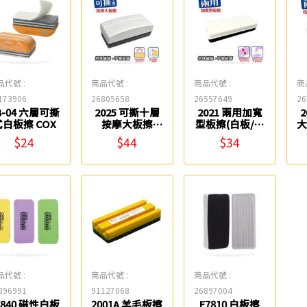
品代號 :
商品代號 :
商品代號 :
商
173906
26805658
26557649
26
B-04 六層可撕
2025 可撕十層
2021 兩用加寬
式白板擦 COX
按摩大板擦
型板擦(白板/黑
大
Success
板可用)
$24
$44
$34
Success
品代號 :
商品代號 :
商品代號 :
896991
91127068
26897004
7840 磁性白板
2001A 羊毛板擦
E7810 白板擦