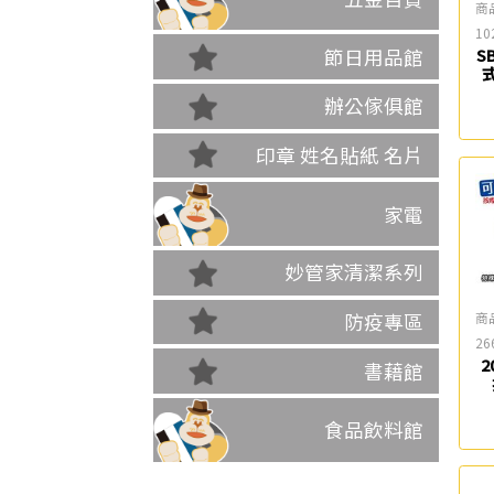
商
10
節日用品館
S
辦公傢俱館
印章 姓名貼紙 名片
家電
妙管家清潔系列
商
防疫專區
26
2
書藉館
食品飲料館