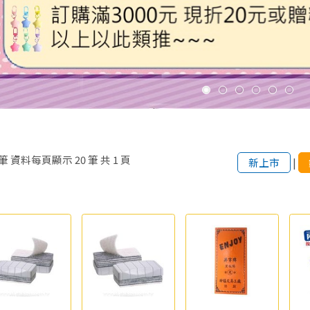
筆
資料每頁顯示
20
筆
共
1
頁
新上市
|