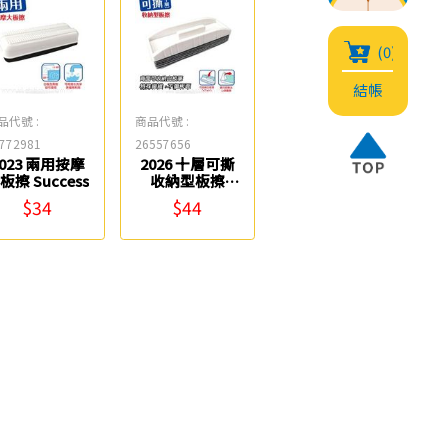
(0)
結帳
品代號 :
商品代號 :
772981
26557656
2023 兩用按摩
2026 十層可撕
板擦 Success
收納型板擦
Success
$34
$44