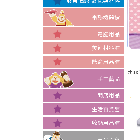
膠帶 塑膠袋 包裝材料
事務機器館
電腦用品
美術材料館
體育用品館
共
18
手工藝品
開店用品
生活百貨館
收納用品館
五金百貨