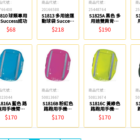
品代號 :
商品代號 :
商品代號 :
商
766408
20166588
25448764
25
1810 球類專用
S1813 多用途運
S1825A 黑色 多
S
 Success成功
動球袋 Success
用途雙肩背袋
成功
Success成功
$68
$218
$190
品代號 :
商品代號 :
商品代號 :
商
023044
50813667
50813674
50
1816A 藍色 路
S1816B 粉紅色
S1816C 黃綠色
S
跑用手機臂袋
路跑用手機臂
路跑用手機臂
Success成功
袋 Success成功
袋 Success成功
$170
$170
$170