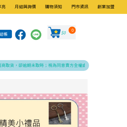
享亮
月結與詢價
購物須知
門市資訊
創業加盟
0
$0
結帳
取貨，卻逾期未取時；視為同意賣方全權處理發票、折讓與銷貨退回之