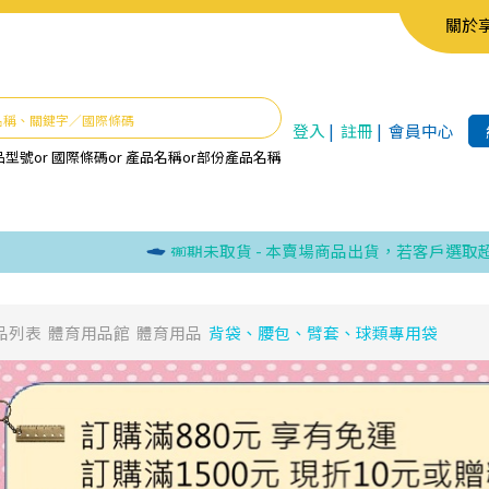
關於
登入
|
註冊
|
會員中心
品型號
or
國際條碼
or
產品名稱
or
部份產品名稱
逾期未取貨 - 本賣場商品出貨，若客戶選取超商
品列表
體育用品館
體育用品
背袋、腰包、臂套、球類專用袋