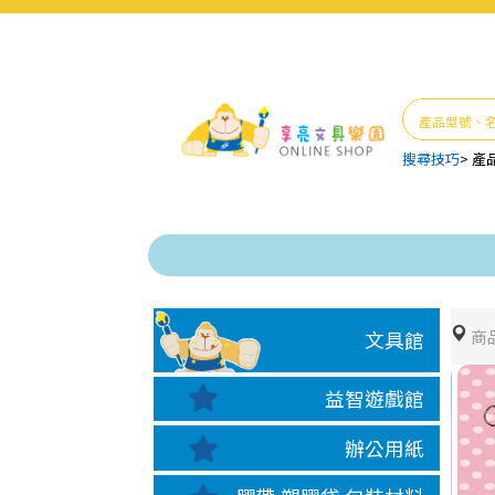
搜尋技巧
>
產
商
文具館
益智遊戲館
辦公用紙