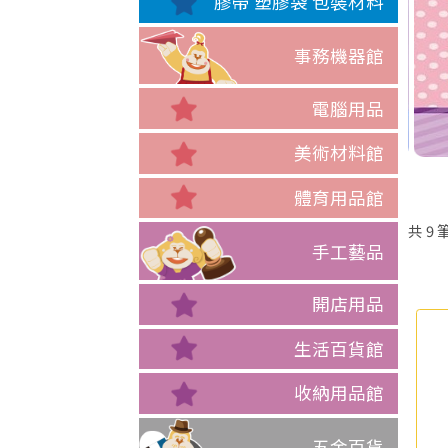
膠帶 塑膠袋 包裝材料
事務機器館
電腦用品
美術材料館
體育用品館
共
9
手工藝品
開店用品
生活百貨館
收納用品館
五金百貨