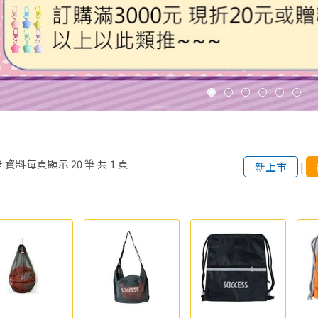
筆
資料每頁顯示
20
筆
共
1
頁
新上市
|