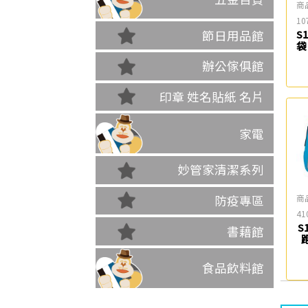
商
10
節日用品館
S
袋
辦公傢俱館
印章 姓名貼紙 名片
家電
妙管家清潔系列
商
防疫專區
41
S
書藉館
食品飲料館