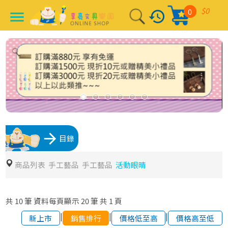
$0
0
history
menu
arrow_forward
目錄
商品列表
手工藝品
手工藝品
活動眼晴
共
10
筆
資料每頁顯示
20
筆
共
1
頁
|
|
|
新上市
銷售排行
價格低至高
價格高至低