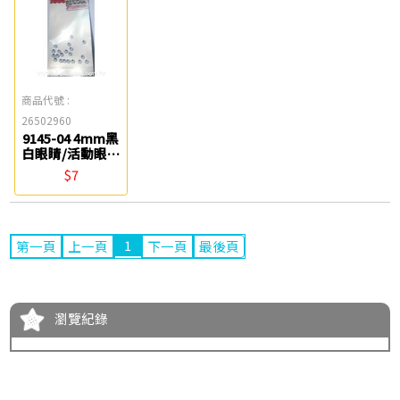
商品代號 :
26502960
9145-04 4mm黑
白眼睛/活動眼睛
(20入) 星宇
$7
1
第一頁
上一頁
下一頁
最後頁
瀏覽紀錄