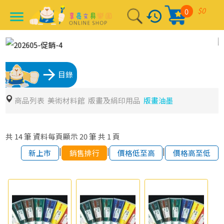
$0
0
history
menu
arrow_forward
目錄
商品列表
美術材料館
版畫及絹印用品
版畫油墨
共
14
筆
資料每頁顯示
20
筆
共
1
頁
|
|
|
新上市
銷售排行
價格低至高
價格高至低