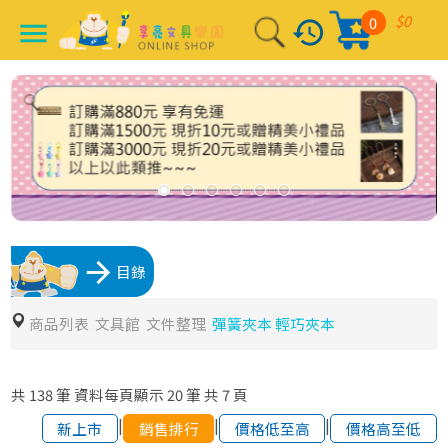
$0
0
history
menu
arrow_forward
目錄
商品列表
文具館
文件整理
彈簧夾本 輕巧夾本
共
138
筆
資料每頁顯示
20
筆
共
7
頁
|
|
|
新上市
銷售排行
價格低至高
價格高至低