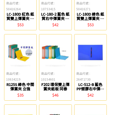
商品代號 :
商品代號 :
商品代號 :
50416264
10753415
50416271
LC-180D 紅色 紙
LC-180-2 藍色 紙
LC-180D 綠色 紙
質雙上彈簧夾 連
質右中彈簧夾 連
質雙上彈簧夾 連
勤牌
勤牌
勤牌
$53
$42
$53
商品代號 :
商品代號 :
商品代號 :
10634219
10154601
26471730
R125S 綠色 中間
F202 環保雙上彈
LC-512-B 藍色
彈簧夾 立強
簧夾紙板 同春
PP塑膠右中彈簧
夾 連勤牌
$35
$46
$42