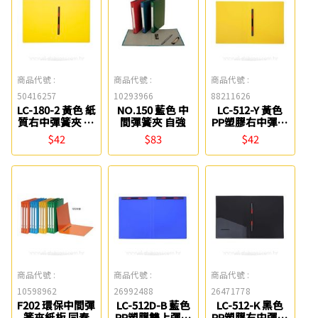
商品代號 :
商品代號 :
商品代號 :
50416257
10293966
88211626
LC-180-2 黃色 紙
NO.150 藍色 中
LC-512-Y 黃色
質右中彈簧夾 連
間彈簧夾 自強
PP塑膠右中彈簧
勤牌
夾 連勤牌
$42
$83
$42
商品代號 :
商品代號 :
商品代號 :
10598962
26992488
26471778
F202 環保中間彈
LC-512D-B 藍色
LC-512-K 黑色
簧夾紙板 同春
PP塑膠雙上彈簧
PP塑膠右中彈簧