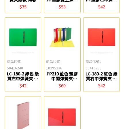
夾 連勤牌
夾 連勤牌
$35
$53
$42
商品代號 :
商品代號 :
商品代號 :
50416240
10295236
50416233
LC-180-2 綠色 紙
PP210 藍色 塑膠
LC-180-2 紅色 紙
質右中彈簧夾 連
中間彈簧夾
質右中彈簧夾 連
勤牌
Strong
勤牌
$42
$60
$42