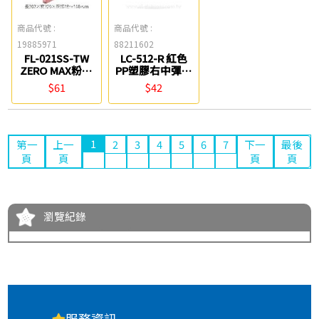
商品代號 :
商品代號 :
19885971
88211602
FL-021SS-TW
LC-512-R 紅色
ZERO MAX粉紅
PP塑膠右中彈簧
色 背幅伸縮檔案
夾 連勤牌
$61
$42
夾(89-370) PLUS
1
第一
上一
2
3
4
5
6
7
下一
最後
頁
頁
頁
頁
瀏覽紀錄
服務資訊