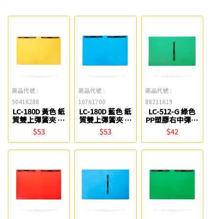
商品代號 :
商品代號 :
商品代號 :
50416288
10761700
88211619
LC-180D 黃色 紙
LC-180D 藍色 紙
LC-512-G 綠色
質雙上彈簧夾 連
質雙上彈簧夾 連
PP塑膠右中彈簧
勤牌
勤牌
夾 連勤牌
$53
$53
$42