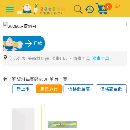
$0
0
history
menu
arrow_forward
目錄
商品列表
美術材料館
漫畫用品、噴畫工具
漫畫工具
共
2
筆
資料每頁顯示
20
筆
共
1
頁
|
|
|
新上市
銷售排行
價格低至高
價格高至低