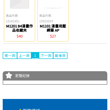
商品代號 :
商品代號 :
10182451
19925059
M1201 B4漫畫作
M1101 漫畫用壓
品收藏夾
網筆 AP
$40
$27
1
第一頁
上一頁
下一頁
最後頁
瀏覽紀錄