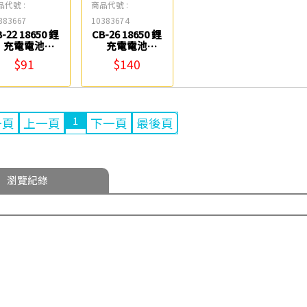
品代號 :
商品代號 :
383667
10383674
-22 18650 鋰
CB-26 18650 鋰
充電電池
充電電池
KINYO
KINYO
$91
$140
1
一頁
上一頁
下一頁
最後頁
瀏覽紀錄