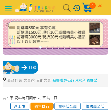
$0
0
history
menu
arrow_forward
目錄
商品列表
文具館
其他文具
點鈔臘(指套) 沾水台 綁鈔帶
共
5
筆
資料每頁顯示
20
筆
共
1
頁
|
|
|
新上市
銷售排行
價格低至高
價格高至低