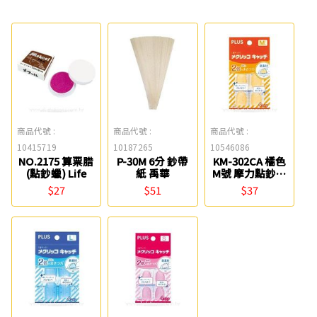
商品代號 :
商品代號 :
商品代號 :
10415719
10187265
10546086
NO.2175 算票腊
P-30M 6分 鈔帶
KM-302CA 橘色
(點鈔蠟) Life
紙 禹華
M號 摩力點鈔指
套-4入(35-882)
$27
$51
$37
PLUS