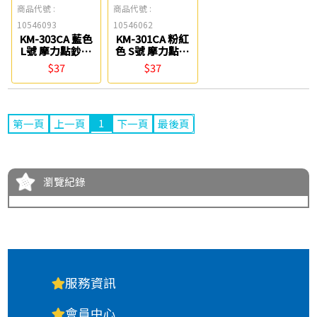
商品代號 :
商品代號 :
10546093
10546062
KM-303CA 藍色
KM-301CA 粉紅
L號 摩力點鈔指
色 S號 摩力點鈔
套-4入(35-883)
指套-4入(35-
$37
$37
PLUS
881) PLUS
1
第一頁
上一頁
下一頁
最後頁
瀏覽紀錄
服務資訊
會員中心