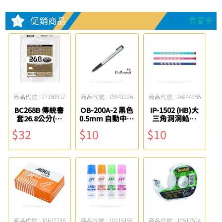
促銷商品
看更多
商品代號 : 27150917
商品代號 : 19941226
商品代號 : 26844855
BC268B 傳統書
OB-200A-2 黑色
IP-1502 (HB)大
套26.8公分(加
0.5mm 自動中性
三角洞洞鉛筆
寬)5入 哈哈
筆 OB
SKB
$32
$10
$10
商品代號 : 10612736
商品代號 : 10215159
商品代號 : 10512524