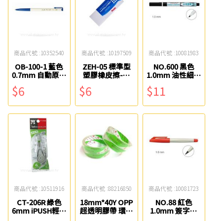
商品代號 :10352540
商品代號 :10197509
商品代號 :10081983
OB-100-1 藍色
ZEH-05 標準型
NO.600 黑色
0.7mm 自動原子
塑膠橡皮擦-小
1.0mm 油性細字
筆 OB
Pentel
奇異筆 雄獅
$6
$6
$11
商品代號 :10511916
商品代號 :88216850
商品代號 :10081723
CT-206R 綠色
18mm*40Y OPP
NO.88 紅色
6mm iPUSH輕鬆
超透明膠帶 環美
1.0mm 簽字筆
按修正內帶 SDI
#1840
雄獅