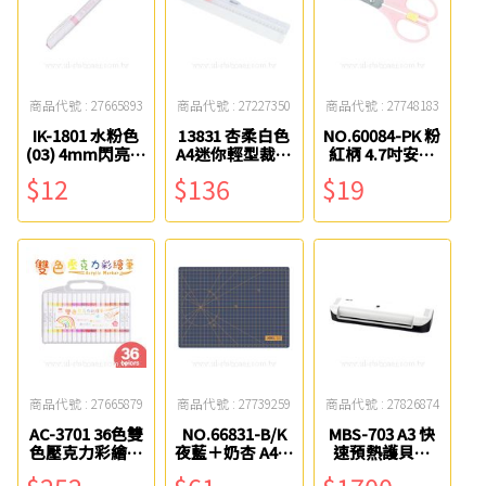
商品代號 : 27665893
商品代號 : 27227350
商品代號 : 27748183
IK-1801 水粉色
13831 杏柔白色
NO.60084-PK 粉
(03) 4mm閃亮珠
A4迷你輕型裁紙
紅柄 4.7吋安心
光筆 SKB
刀 KW-triO欣美
鎖兒童剪刀
$12
$136
$19
勝
ABEL力大
商品代號 : 27665879
商品代號 : 27739259
商品代號 : 27826874
AC-3701 36色雙
NO.66831-B/K
MBS-703 A3 快
色壓克力彩繪筆
夜藍＋奶杏 A4墨
速預熱護貝機
SKB
影雙面切割專用
16365 MBS