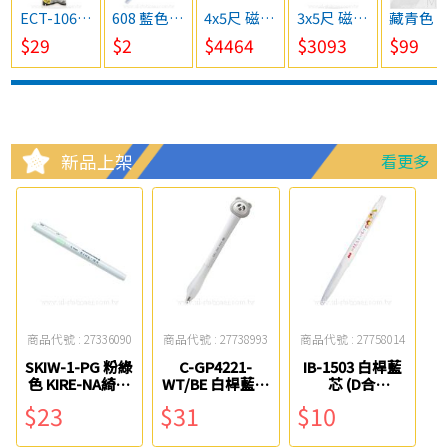
ECT-106R 淺綠色 6mm 雙主修兩用修正內帶 SDI
608 藍色 雙頭彩色螢光筆(斧頭＋錐型) 0021
4x5尺 磁性月份行事曆白板(120*150cm) 0840
3x5尺 磁性月份行事曆白板(90*150cm)＜備註在下方＞ 0580
藏青色 成人醫用平面口罩50入(
$29
$2
$4464
$3093
$99
新品上架
看更多
商品代號 : 27336090
商品代號 : 27738993
商品代號 : 27758014
SKIW-1-PG 粉綠
C-GP4221-
IB-1503 白桿藍
色 KIRE-NA綺麗
WT/BE 白桿藍芯
芯 (D合
雙頭螢光筆 百樂
0.5mm翻臉中性
作)0.6mm自動
$23
$31
$10
筆 英士
中油筆 SKB