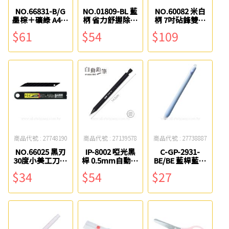
NO.66831-B/G
NO.01809-BL 藍
NO.60082 米白
墨棕＋礦綠 A4墨
柄 省力舒握除針
柄 7吋砧鋒雙曲
影雙面切割專用
器 ABEL力大
率鈦金屬事務剪
$61
$54
$109
墊 ABEL力大
刀(附蓋) ABEL力
大
商品代號 : 27748190
商品代號 : 27139578
商品代號 : 27738887
NO.66025 黑刃
IP-8002 啞光黑
C-GP-2931-
30度小美工刀片
桿 0.5mm自動鉛
BE/BE 藍桿藍芯
ABEL力大
筆 SKB
0.5mm撥動雙頭
$34
$54
$27
擦擦筆 英士