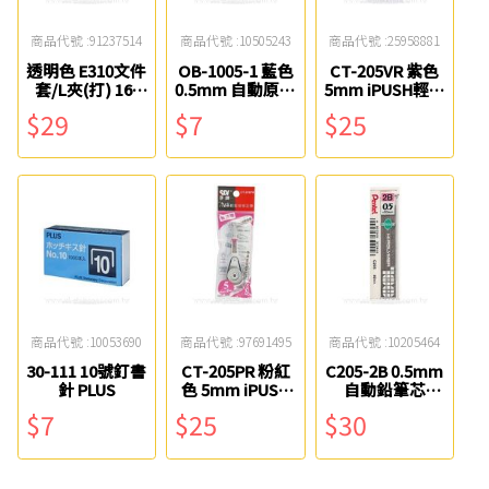
商品代號 :91237514
商品代號 :10505243
商品代號 :25958881
透明色 E310文件
OB-1005-1 藍色
CT-205VR 紫色
套/L夾(打) 16-
0.5mm 自動原子
5mm iPUSH輕鬆
102W-1 新德牌
筆 OB
按修正內帶 SDI
$29
$7
$25
商品代號 :10053690
商品代號 :97691495
商品代號 :10205464
30-111 10號釘書
CT-205PR 粉紅
C205-2B 0.5mm
針 PLUS
色 5mm iPUSH
自動鉛筆芯
輕鬆按修正內帶
Pentel
$7
$25
$30
SDI