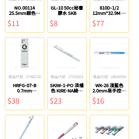
NO.00114
GL-10 50cc秘書
810D-1/2
25.5mm銀色三
膠水 SKB
12mm*32.9M 隱
角型迴紋針(70
形膠帶附輕便膠
$11
$8
$77
入) ABEL
台 3M
商品代號 : 27468210
商品代號 : 27336106
商品代號 : 26066554
HRFG-07-B
SKIW-1-PO 淡橘
WK-26 淺藍色
0.7mm
色 KIRE-NA綺麗
2.0mm易手控按
GRAPHITE自動
雙頭螢光筆 百樂
壓白板筆 SKB
$38
$23
$16
鉛筆芯 PILOT