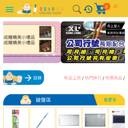
$0
0
history
menu
arrow_forward
目錄
新品上架
/
熱門排行
/
特價商品
/
破盤區
看更多