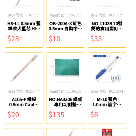
商品代號 : 27821367
商品代號 : 19941233
商品代號 : 10319925
HS-LL 0.5mm 藍
OB-200A-3 紅色
NO.1102B 10號
桿柴犬藍芯 HI＆
0.5mm 自動中性
簡約實用型釘書
SEE 躲躲筆
筆 OB
機 SDI
$28
$10
$35
MENIU
商品代號 : 10203477
商品代號 : 10586266
商品代號 : 10221044
A105-F 橘桿
NO.NA3306 課桌
M-10 藍色
0.5mm Caplet
專用切割墊
1.0mm 簽字筆
自動鉛筆 Pentel
(40x60cm) W.I.P
SKB
$20
$135
$6