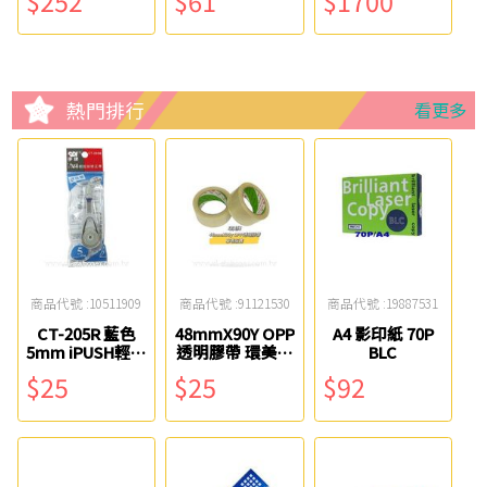
$252
$61
$1700
墊 ABEL力大
熱門排行
看更多
商品代號 :10511909
商品代號 :91121530
商品代號 :19887531
CT-205R 藍色
48mmX90Y OPP
A4 影印紙 70P
5mm iPUSH輕鬆
透明膠帶 環美牌
BLC
按修正內帶 SDI
#904
$25
$25
$92