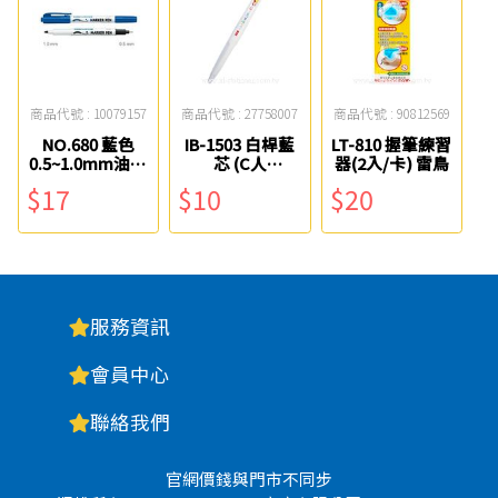
商品代號 : 10079157
商品代號 : 27758007
商品代號 : 90812569
NO.680 藍色
IB-1503 白桿藍
LT-810 握筆練習
0.5~1.0mm油性
芯 (C人
器(2入/卡) 雷鳥
雙頭奇異筆 雄獅
生)0.6mm自動
$17
$10
$20
中油筆 SKB
服務資訊
會員中心
聯絡我們
官網價錢與門市不同步