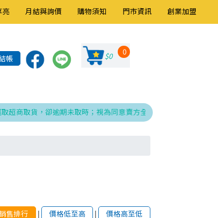
享亮
月結與詢價
購物須知
門市資訊
創業加盟
0
$0
結帳
超商取貨，卻逾期未取時；視為同意賣方全權處理發票、折讓與銷貨退
銷售排行
|
價格低至高
|
價格高至低