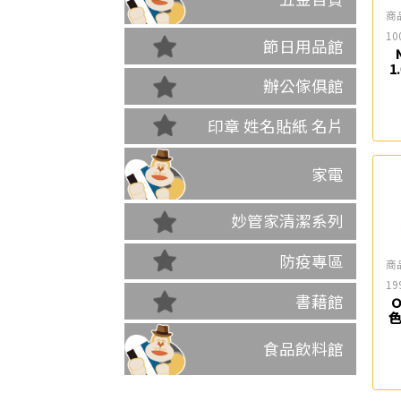
商
10
節日用品館
1
辦公傢俱館
印章 姓名貼紙 名片
家電
妙管家清潔系列
防疫專區
商
19
書藉館
O
色
食品飲料館