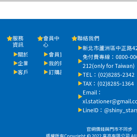
服務
會員中
聯絡我們
資訊
心
新北市蘆洲區中正路42
關於我們
會員資料
免付費專線：0800-00
企業購物
我的購物車
212(only for Taiwan)
客戶留言
訂購記錄
TEL：(02)8285-2342
TAX：(02)8285-1364
Email：
xl.stationer@gmail.
LineID：@shiny_star
官網價錢與門市不同步
版權所有Copyright © 2022 享亮有限公司 All Ri