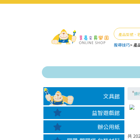
搜尋技巧
>
產
排
文具館
益智遊戲館
辦公用紙
共
20