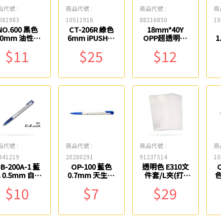
品代號 :
商品代號 :
商品代號 :
商
081983
10511916
88216850
10
NO.600 黑色
CT-206R 綠色
18mm*40Y
.0mm 油性細
6mm iPUSH輕
OPP超透明膠
1
字奇異筆 雄獅
鬆按修正內帶
帶 環美#1840
$11
$25
$12
SDI
品代號 :
商品代號 :
商品代號 :
商
941219
20280291
91237514
10
B-200A-1 藍
OP-100 藍色
透明色 E310文
 0.5mm 自動
0.7mm 天生贏
件套/L夾(打)
色
中性筆 OB
家中油筆
16-102W-1 新
$10
$7
$29
TOWO
德牌