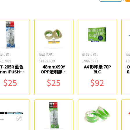
品代號 :
商品代號 :
商品代號 :
商
511909
91121530
19887531
10
T-205R 藍色
48mmX90Y
A4 影印紙 70P
O
mm iPUSH輕
OPP透明膠帶
BLC
0
鬆按修正內帶
環美牌 #904
$25
$25
$92
SDI