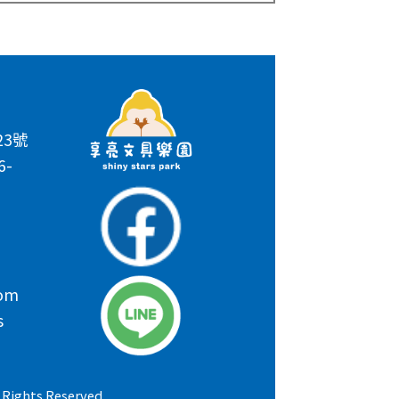
3號
6-
com
s
ghts Reserved.