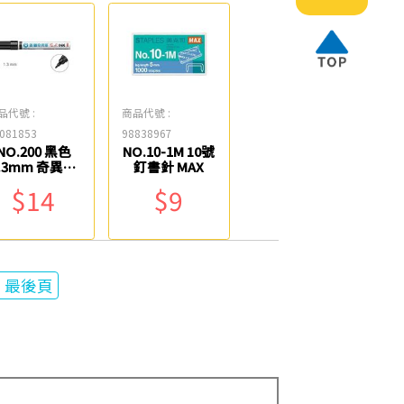
品代號 :
商品代號 :
081853
98838967
NO.200 黑色
NO.10-1M 10號
.3mm 奇異筆
釘書針 MAX
雄獅
$14
$9
最後頁