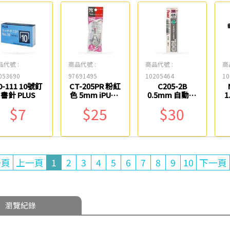
品代號 :
商品代號 :
商品代號 :
商
053690
97691495
10205464
10
0-111 10號釘
CT-205PR 粉紅
C205-2B
書針 PLUS
色 5mm iPUSH
0.5mm 自動鉛
1
輕鬆按修正內
筆芯 Pentel
$7
$25
$30
帶 SDI
一頁
上一頁
1
2
3
4
5
6
7
8
9
10
下一頁
瀏覽紀錄