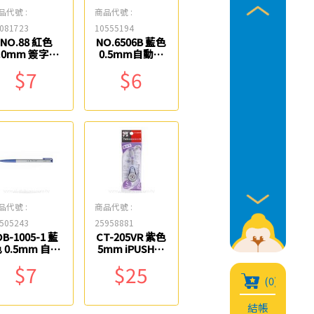
品代號 :
商品代號 :
081723
10555194
NO.88 紅色
NO.6506B 藍色
.0mm 簽字筆
0.5mm自動原
雄獅
子筆 筆樂
$7
$6
品代號 :
商品代號 :
505243
25958881
OB-1005-1 藍
CT-205VR 紫色
 0.5mm 自動
5mm iPUSH輕
原子筆 OB
鬆按修正內帶
$7
$25
SDI
(0)
結帳