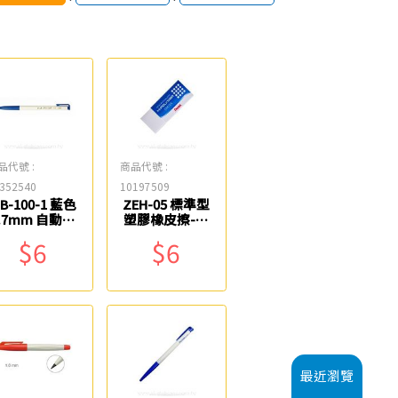
品代號 :
商品代號 :
352540
10197509
B-100-1 藍色
ZEH-05 標準型
.7mm 自動原
塑膠橡皮擦-小
子筆 OB
Pentel
$6
$6
最近瀏覽