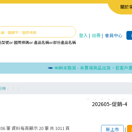
關於
登入
|
註冊
|
會員中心
品型號
or
國際條碼
or
產品名稱
or
部份產品名稱
逾期未取貨 - 本賣場商品出貨，若客戶選取
行榜
206
筆
資料每頁顯示
20
筆
共
1011
頁
新上市
|