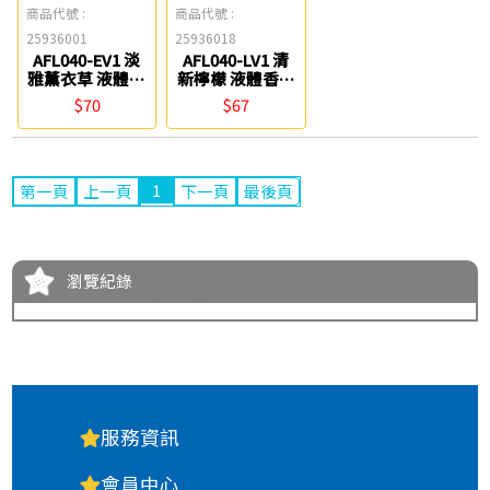
商品代號 :
商品代號 :
25936001
25936018
AFL040-EV1 淡
AFL040-LV1 清
雅薰衣草 液體香
新檸檬 液體香水
水 妙管家
妙管家
$70
$67
1
第一頁
上一頁
下一頁
最後頁
瀏覽紀錄
服務資訊
會員中心