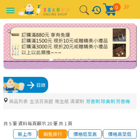
$0
0
history
menu
arrow_forward
目錄
商品列表
生活百貨館
衛生紙 清潔劑
芳香劑 除臭劑 芳香機
共
5
筆
資料每頁顯示
20
筆
共
1
頁
|
|
|
新上市
銷售排行
價格低至高
價格高至低