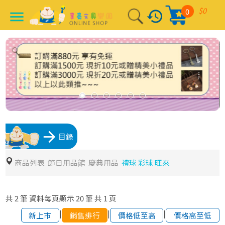
$0
0
history
menu
arrow_forward
目錄
商品列表
節日用品館
慶典用品
禮球 彩球 旺來
共
2
筆
資料每頁顯示
20
筆
共
1
頁
|
|
|
新上市
銷售排行
價格低至高
價格高至低