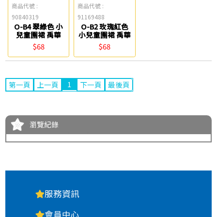
商品代號 :
商品代號 :
90840319
91169488
O-B4 翠綠色 小
O-B2 玫瑰紅色
兒童圍裙 禹華
小兒童圍裙 禹華
$68
$68
1
第一頁
上一頁
下一頁
最後頁
瀏覽紀錄
服務資訊
會員中心