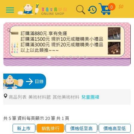
$0
0
history
menu
arrow_forward
目錄
商品列表
美術材料館
其他美術材料
兒童圍裙
共
5
筆
資料每頁顯示
20
筆
共
1
頁
|
|
|
新上市
銷售排行
價格低至高
價格高至低