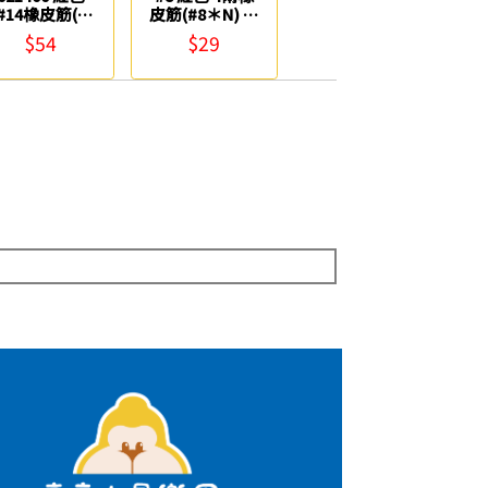
#14橡皮筋(4
皮筋(#8＊N) 建
-1/2包) Life
美膠圈
$54
$29