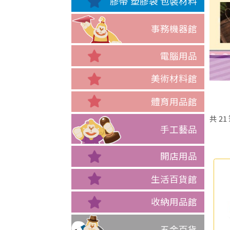
膠帶 塑膠袋 包裝材料
事務機器館
電腦用品
美術材料館
體育用品館
共
21
手工藝品
開店用品
生活百貨館
收納用品館
五金百貨