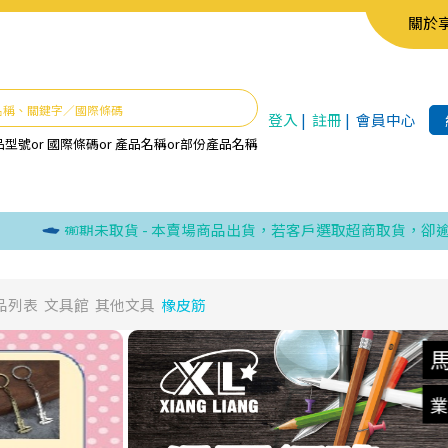
關於
登入
|
註冊
|
會員中心
品型號
or
國際條碼
or
產品名稱
or
部份產品名稱
逾期未取貨 - 本賣場商品出貨，若客戶選取超商取貨，卻逾期未
品列表
文具館
其他文具
橡皮筋