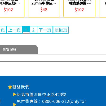
#14橡皮筋(8
25mm中橡皮筋
橡皮筋(8兩-1
兩-1包) Life
(4兩) ABEL
包) Life
兩
$102
$48
$102
1
一頁
上一頁
2
下一頁
最後頁
瀏覽紀錄
聯絡我們
新北市蘆洲區中正路423號
車
免付費專線：0800-006-212(only for