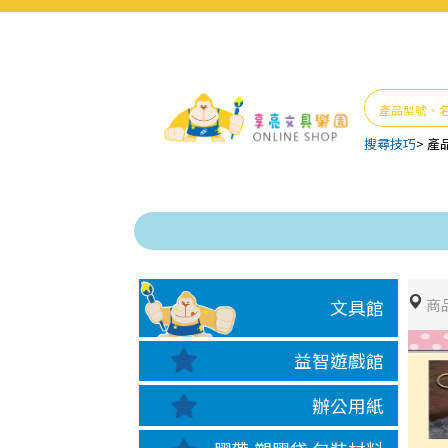
搜尋技巧
>
產
商
文具館
益智遊戲館
辦公用紙