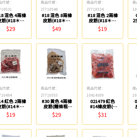
品代號 :
商品代號 :
商品代號 :
商
710531
27710548
27710524
10
18 混色 4兩橡
#18 混色 8兩橡
#18 混色 2兩橡
皮筋(#18＊A)
皮筋(#18＊A)
皮筋(#18＊A)
2
建美膠圈
建美膠圈
建美膠圈
$29
$49
$19
品代號 :
商品代號 :
商品代號 :
商
710494
27710555
10414309
10
14 紅色 2兩橡
#30 黃色 4兩橡
021479 紅色
皮筋(#14＊R)
皮筋(麵條粗)
#14橡皮筋(2
建美膠圈
(#30＊N) 建美
兩-1/4包) Life
$19
$29
$31
膠圈