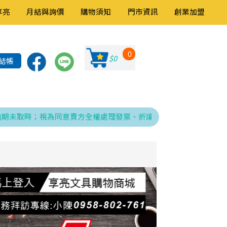
享亮
月結與詢價
購物須知
門市資訊
創業加盟
0
$0
結帳
取時；視為同意賣方全權處理發票、折讓與銷貨退回之相關程序，特此