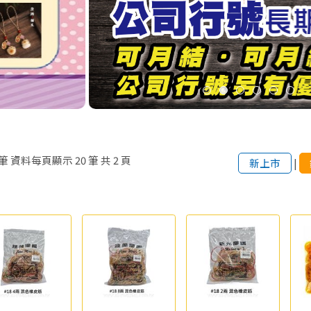
筆
資料每頁顯示
20
筆
共
2
頁
新上市
|