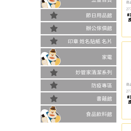
商
27
節日用品館
#
辦公傢俱館
印章 姓名貼紙 名片
家電
妙管家清潔系列
商
防疫專區
27
#
書藉館
食品飲料館