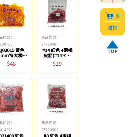
(0)
結帳
品代號 :
商品代號 :
158765
27710487
Q03015 黃色
#14 紅色 4兩橡
1mm特大橡皮
皮筋(#14＊R)
筋(4兩) ABEL
建美膠圈
$48
$29
品代號 :
商品代號 :
414293
27710500
021400 紅色
#8 紅色 4兩橡