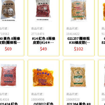
品代號 :
商品代號 :
商品代號 :
商
710562
27710470
10414422
91
30 黃色 8兩橡
#14 紅色 8兩橡
021257 麵條粗
皮筋(麵條粗)
皮筋(#14＊R)
#30橡皮筋(8
8
#30＊N) 建美
建美膠圈
兩-1包) Life
$69
$49
$102
膠圈
品代號 :
商品代號 :
商品代號 :
商
414316
10004906
10069523
10
021424 紅色
Q03012 紅色
021264 黃色 #8