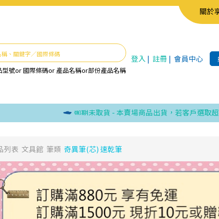
關於
登入
|
註冊
|
會員中心
品型號
or
國際條碼
or
產品名稱
or
部份產品名稱
逾期未取貨 - 本賣場商品出貨，若客戶選取超商取
品列表
文具館
筆類
奇異筆(芯) 速乾筆