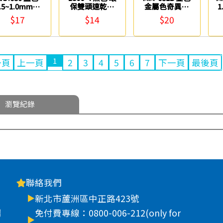
.5~1.0mm油
保雙頭速乾筆
金屬色奇異筆
1
性雙頭奇異筆
Success
雄獅
$17
$14
$20
雄獅
1
一頁
上一頁
2
3
4
5
6
7
下一頁
最後頁
瀏覽紀錄
聯絡我們
新北市蘆洲區中正路423號
車
免付費專線：0800-006-212(only for