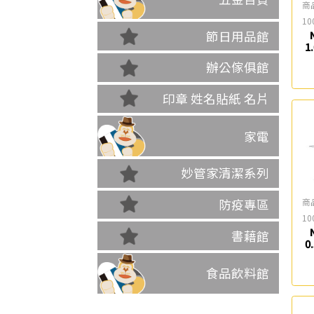
商
10
節日用品館
1
辦公傢俱館
印章 姓名貼紙 名片
家電
妙管家清潔系列
商
防疫專區
10
書藉館
0
食品飲料館