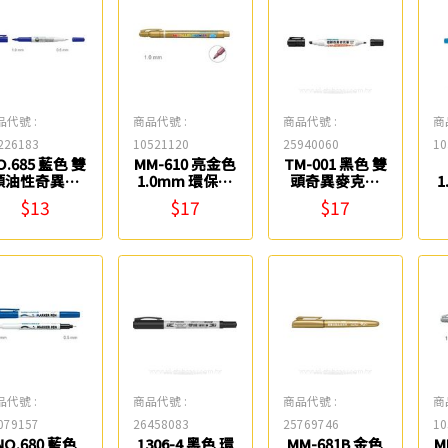
品代號 :
商品代號 :
商品代號 :
商
226183
10521120
25940060
10
O.685 藍色 雙
MM-610 亮金色
TM-001 黑色 雙
頭油性奇異筆
1.0mm 環保金
頭奇異麥克筆
1
雄獅
屬奇異筆 雄獅
雄獅
$13
$17
$17
品代號 :
商品代號 :
商品代號 :
商
079157
26458083
25769746
10
NO.680 藍色
1306-4 黑色 環
MM-681B 金色
M