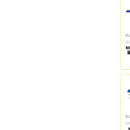
商
20
N
商
10