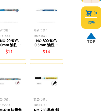
(0)
結帳
品代號 :
商品代號 :
361573
10078570
NO.20 藍色
NO.800 藍色
.0mm 油性速
0.5mm 油性超
乾筆 英士
細奇異筆 雄獅
$11
$14
品代號 :
商品代號 :
505564
10078716
M-610 炫銀色
NO.250 黑色 斜