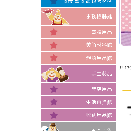
膠帶 塑膠袋 包裝材料
事務機器館
電腦用品
美術材料館
體育用品館
共
13
手工藝品
開店用品
生活百貨館
收納用品館
五金百貨