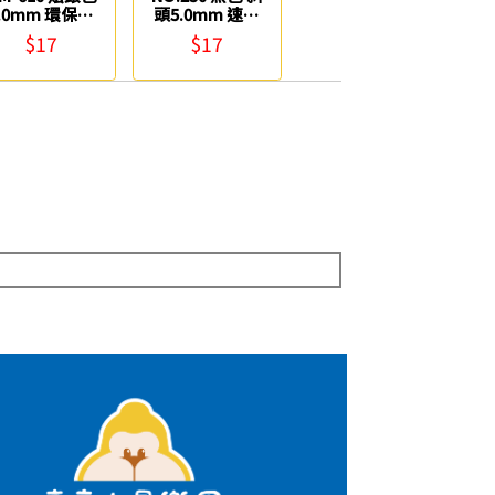
.0mm 環保金
頭5.0mm 速乾
屬奇異筆 雄獅
奇異嘜克筆 雄
$17
$17
獅