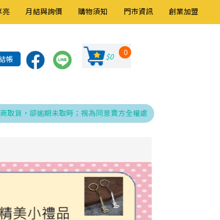
享亮
月結與詢價
購物須知
門市資訊
創業加盟
0
$0
結帳
貨，卻逾期未取時；視為同意賣方全權處理發票、折讓與銷貨退回之相