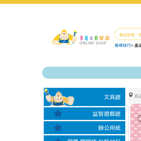
搜尋技巧
>
產
商
文具館
益智遊戲館
辦公用紙