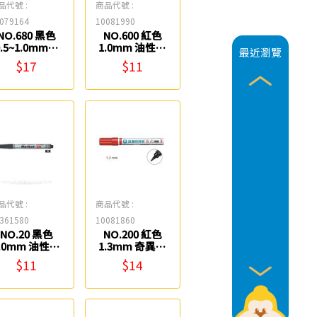
品代號 :
商品代號 :
079164
10081990
NO.680 黑色
NO.600 紅色
0.5~1.0mm油
1.0mm 油性細
最近瀏覽
性雙頭奇異筆
字奇異筆 雄獅
$17
$11
雄獅
品代號 :
商品代號 :
361580
10081860
NO.20 黑色
NO.200 紅色
.0mm 油性速
1.3mm 奇異筆
乾筆 英士
雄獅
$11
$14