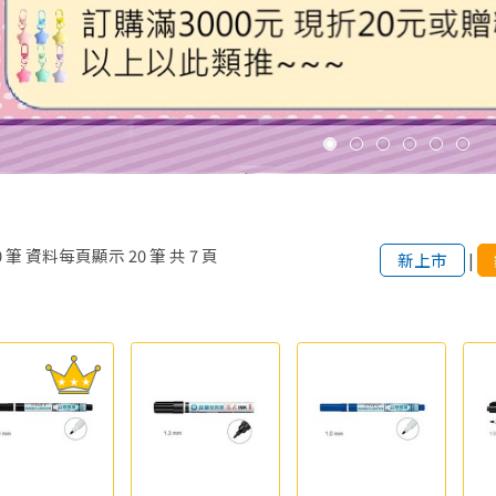
0
筆
資料每頁顯示
20
筆
共
7
頁
新上市
|