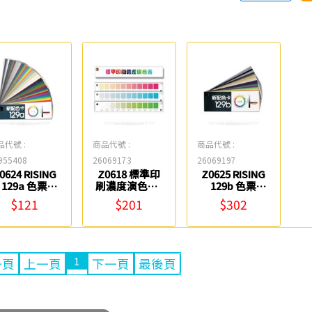
品代號 :
商品代號 :
商品代號 :
955408
26069173
26069197
0624 RISING
Z0618 標準印
Z0625 RISING
129a 色票
刷濃度演色表/
129b 色票
Nationart
色票 Nationart
Nationart
$121
$201
$302
1
一頁
上一頁
下一頁
最後頁