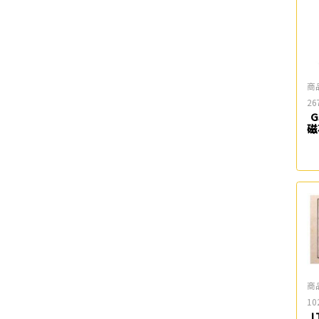
商
26
G
磁
商
10
L