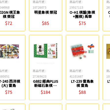
品代號 :
商品代號 :
商品代號 :
商
244968
10726075
19917115
26
02GN 棋王象
明星象棋 榮冠
O-H1 棋盤(象棋
棋 榮冠
+圍棋) 禹華
$72
$85
$75
品代號 :
商品代號 :
商品代號 :
商
580051
27369623
41101667
10
T-245 西洋棋
G882 經典PLUS
LT-239 雷鳥象
L
(大) 雷鳥
新磁石象棋 大
棋 雷鳥
富翁
$75
$184
$88