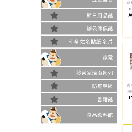
商
10
節日用品館
A
辦公傢俱館
印章 姓名貼紙 名片
家電
妙管家清潔系列
商
防疫專區
25
L
書藉館
食品飲料館