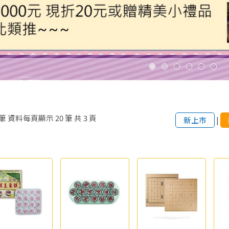
筆
資料每頁顯示
20
筆
共
3
頁
新上市
|