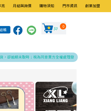
享亮
月結與詢價
購物須知
門市資訊
創業加盟
0
$0
結帳
逾期未取時；視為同意賣方全權處理發票、折讓與銷貨退回之相關程序