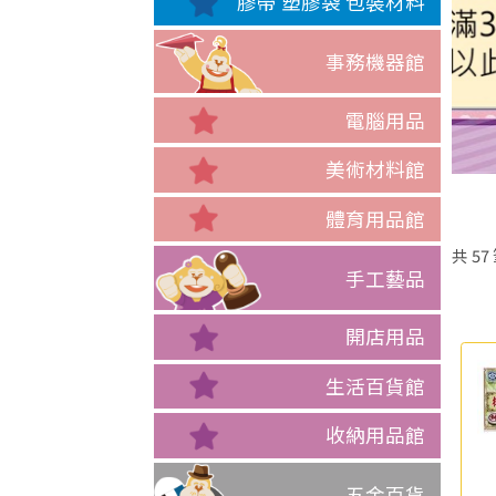
膠帶 塑膠袋 包裝材料
事務機器館
電腦用品
美術材料館
體育用品館
共
57
手工藝品
開店用品
生活百貨館
收納用品館
五金百貨