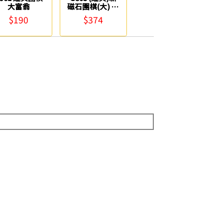
大富翁
磁石圍棋(大) 大
富翁
$190
$374