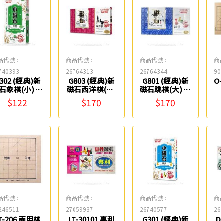
品代號 :
商品代號 :
商品代號 :
商
740393
26764313
26764344
90
302 (經典)新
G803 (經典)新
G801 (經典)新
O
石象棋(小) 大
磁石西洋棋(大)
磁石跳棋(大) 大
富翁
大富翁
富翁
$122
$170
$170
品代號 :
商品代號 :
商品代號 :
商
246511
27059937
26740577
26
T-206 兩用棋
LT-30101 專利
G301 (經典)新
D