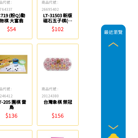
品代號 :
商品代號 :
764337
26695402
C719 (粉Q)動
LT-31503 新版
物棋 大富翁
磁石五子棋(攜
帶型) 雷鳥
$54
$102
最近瀏覽
品代號 :
商品代號 :
246412
20124380
T-205 圍棋 雷
台灣象棋 榮冠
鳥
$136
$156