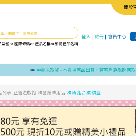
關於
登入
|
註冊
|
會員中心
品型號
or
國際條碼
or
產品名稱
or
部份產品名稱
逾期未取貨 - 本賣場商品出貨，若客戶選取超商取貨，卻
品列表
益智遊戲館
棋藝紙牌用品
棋類 組合棋 棋盤