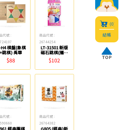
(0)
結帳
品代號 :
商品代號 :
724107
26744254
-H4 棋盤(象棋
LT-31501 新版
+跳棋) 禹華
磁石跳棋(攜帶
型) 雷鳥
$88
$102
品代號 :
商品代號 :
590660
26764382
961 經典圍棋
G805 (經典)新