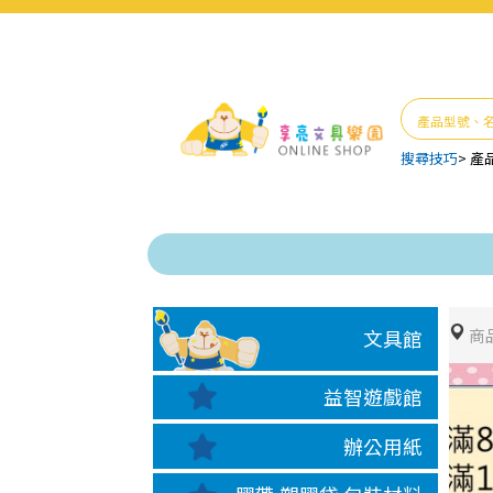
搜尋技巧
>
產
商
文具館
益智遊戲館
辦公用紙