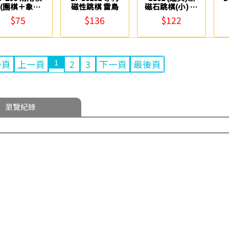
(圍棋＋象棋)
磁性跳棋 雷鳥
磁石跳棋(小) 大
雷鳥
富翁
$75
$136
$122
1
一頁
上一頁
2
3
下一頁
最後頁
瀏覽紀錄