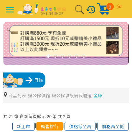
$0
0
history
menu
arrow_forward
目錄
商品列表
辦公傢俱館
辦公傢俱設備及週邊
金庫
共
21
筆
資料每頁顯示
20
筆
共
2
頁
|
|
|
新上市
銷售排行
價格低至高
價格高至低