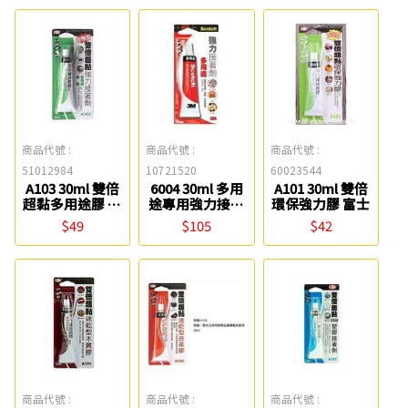
商品代號 :
商品代號 :
商品代號 :
51012984
10721520
60023544
A103 30ml 雙倍
6004 30ml 多用
A101 30ml 雙倍
超黏多用途膠 富
途專用強力接著
環保強力膠 富士
士
劑 3M
$49
$105
$42
商品代號 :
商品代號 :
商品代號 :