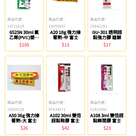
商品代號 :
商品代號 :
商品代號 :
10721629
10055007
25642292
6525N 30ml 氯
A20 18g 強力接
GU-301 透明超
乙烯(PVC)塑膠
著劑-中 富士
黏強力膠 雄獅
專用強力接著劑
$105
$13
$17
3M
商品代號 :
商品代號 :
商品代號 :
10055120
97634171
51012991
A50 36g 強力接
A102 30ml 雙倍
A108 3ml 雙倍超
著劑-大 富士
超黏鞋膠 富士
黏瞬間膠 富士
$26
$42
$23