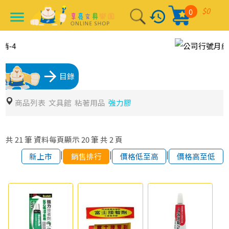
$0
0
history
menu
arrow_forward
目錄
商品列表
文具館
粘著用品
強力膠
共
21
筆
資料每頁顯示
20
筆
共
2
頁
|
|
|
新上市
銷售排行
價格低至高
價格高至低