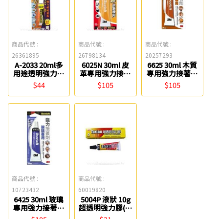
商品代號 :
商品代號 :
商品代號 :
26361895
26798134
20257293
A-2033 20ml多
6025N 30ml 皮
6625 30ml 木質
用途透明強力膠
革專用強力接著
專用強力接著劑
接著劑 巨倫
劑 3M
3M
$44
$105
$105
商品代號 :
商品代號 :
10723432
60019820
6425 30ml 玻璃
5004P 液狀 10g
專用強力接著劑
超透明強力膠(盒
3M
裝) 3M