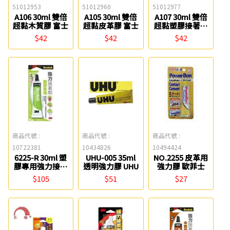
51012953
51012960
51012977
A106 30ml 雙倍
A105 30ml 雙倍
A107 30ml 雙倍
超黏木質膠 富士
超黏皮革膠 富士
超黏塑膠接著劑
富士
$42
$42
$42
商品代號 :
商品代號 :
商品代號 :
10722381
10434826
10494424
6225-R 30ml 塑
UHU-005 35ml
NO.2255 皮革用
膠專用強力接著
透明強力膠 UHU
強力膠 歐菲士
劑 3M
$105
$51
$27