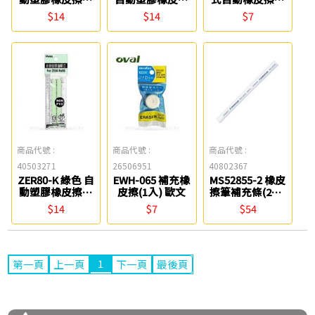
芯(2入) Pentel
替芯(2入)
芯 白金
$14
$14
$7
Pentel
商品代號 :
商品代號 :
商品代號 :
40503271
26506951
40802367
ZER80-K 綠色 自
EWH-065 補充橡
MS52855-2 橡皮
動塑膠橡皮擦替
皮擦(1入) 歐文
擦筆補充條(2入)
芯(2入) Pentel
STAEDTLER 施
$14
$7
$54
德樓
1
第一頁
上一頁
下一頁
最後頁