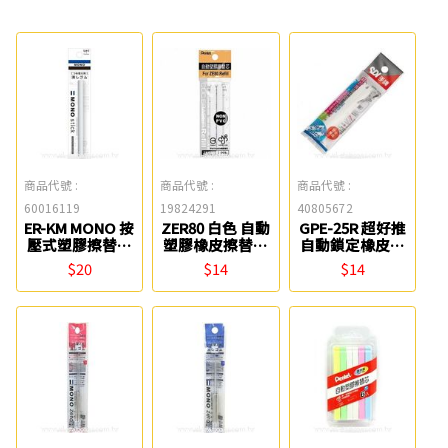
商品代號 :
商品代號 :
商品代號 :
60016119
19824291
40805672
ER-KM MONO 按
ZER80 白色 自動
GPE-25R 超好推
壓式塑膠擦替芯
塑膠橡皮擦替芯
自動鎖定橡皮擦
TOMBOW
(2入) Pentel
替芯(2入) SDI
$20
$14
$14