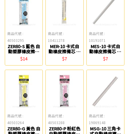
商品代號 :
商品代號 :
商品代號 :
40503295
10411278
10191071
ZER80-S 藍色 自
MER-10 卡式自
MES-10 卡式自
動塑膠橡皮擦替
動橡皮擦備芯 白
動橡皮擦備芯 白
芯(2入) Pentel
金
金
$14
$7
$7
商品代號 :
商品代號 :
商品代號 :
40503264
40503288
19869148
ZER80-G 黃色 自
ZER80-P 粉紅色
MSG-10 三角卡
動塑膠橡皮擦替
自動塑膠橡皮擦
式自動橡皮擦備