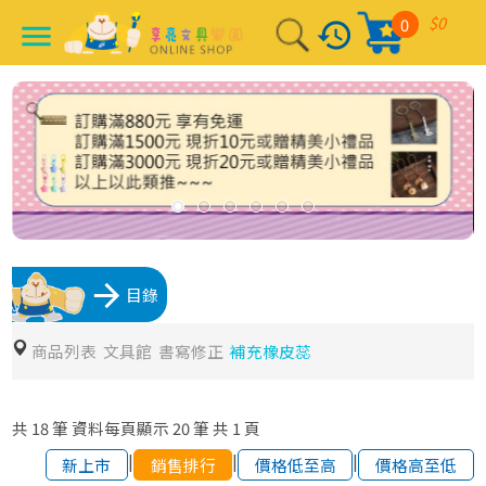
$0
0
history
menu
arrow_forward
目錄
商品列表
文具館
書寫修正
補充橡皮蕊
共
18
筆
資料每頁顯示
20
筆
共
1
頁
|
|
|
新上市
銷售排行
價格低至高
價格高至低