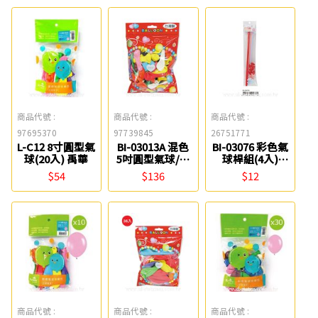
商品代號 :
商品代號 :
商品代號 :
97695370
97739845
26751771
L-C12 8寸圓型氣
BI-03013A 混色
BI-03076 彩色氣
球(20入) 禹華
5吋圓型氣球/大
球桿組(4入)
包裝(100入)
chuyu culture
$54
$136
$12
chuyu culture
珠友
珠友
商品代號 :
商品代號 :
商品代號 :