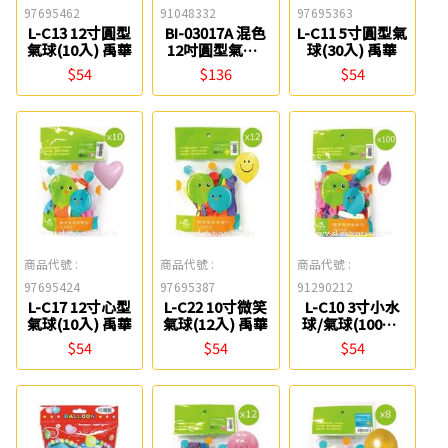
97695462
91048332
97695363
L-C13 12寸圓型
BI-03017A 混色
L-C11 5寸圓型氣
氣球(10入) 禹華
12吋圓型氣球/
球(30入) 禹華
大包裝(36入)
$54
$136
$54
chuyu culture
珠友
商品代號 :
商品代號 :
商品代號 :
97695424
97695387
91290212
L-C17 12寸心型
L-C22 10寸微笑
L-C10 3寸小水
氣球(10入) 禹華
氣球(12入) 禹華
球/氣球(100入)
禹華
$54
$54
$54