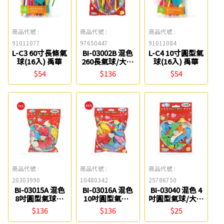
商品代號 :
商品代號 :
商品代號 :
91011077
97650447
91011084
L-C3 60寸長條氣
BI-03002B 混色
L-C4 10寸圓型氣
球(16入) 禹華
260長氣球/大包
球(16入) 禹華
裝(50入) 0031
$54
$136
$54
商品代號 :
商品代號 :
商品代號 :
20303990
10480342
25786750
BI-03015A 混色
BI-03016A 混色
BI-03040 混色 4
8吋圓型氣球汽
10吋圓型氣球/
吋圓型氣球/大包
球/大包裝(78入)
大包裝(55入)
裝(36入) chuyu
$136
$136
$25
chuyu culture
chuyu culture
culture珠友
珠友
珠友