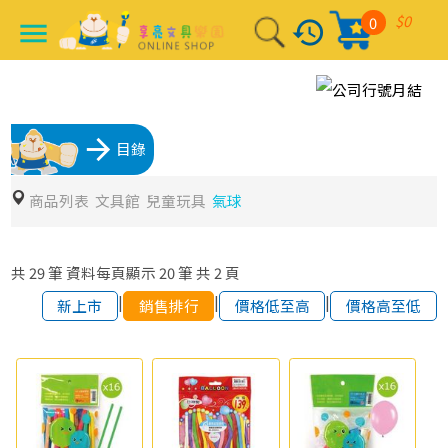
$0
0
history
menu
arrow_forward
目錄
商品列表
文具館
兒童玩具
氣球
共
29
筆
資料每頁顯示
20
筆
共
2
頁
|
|
|
新上市
銷售排行
價格低至高
價格高至低