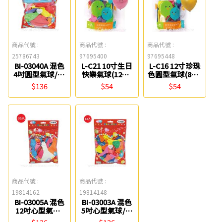
商品代號 :
商品代號 :
商品代號 :
25786743
97695400
97695448
BI-03040A 混色
L-C21 10寸生日
L-C16 12寸珍珠
4吋圓型氣球/大
快樂氣球(12入)
色圓型氣球(8入)
包裝(330入)
禹華
禹華
$136
$54
$54
chuyu culture
珠友
商品代號 :
商品代號 :
19814162
19814148
BI-03005A 混色
BI-03003A 混色
12吋心型氣球/
5吋心型氣球/大
大包裝(35入)
包裝(65入)