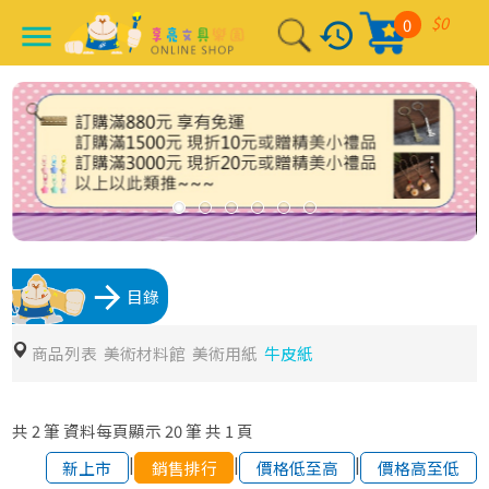
$0
0
history
menu
arrow_forward
目錄
商品列表
美術材料館
美術用紙
牛皮紙
共
2
筆
資料每頁顯示
20
筆
共
1
頁
|
|
|
新上市
銷售排行
價格低至高
價格高至低