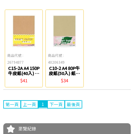
商品代號 :
商品代號 :
26794877
40206349
C15-2A A4 150P
C10-2 A4 80P牛
牛皮紙(40入) 紙
皮紙(50入) 紙博
博館
館
$41
$34
1
第一頁
上一頁
下一頁
最後頁
瀏覽紀錄