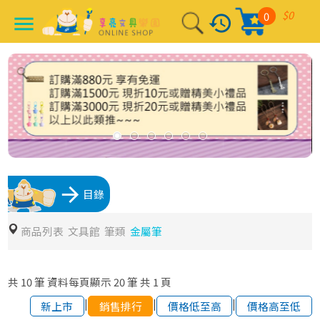
$0
0
history
menu
arrow_forward
目錄
商品列表
文具館
筆類
金屬筆
共
10
筆
資料每頁顯示
20
筆
共
1
頁
|
|
|
新上市
銷售排行
價格低至高
價格高至低