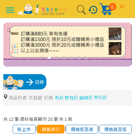
$0
0
history
menu
arrow_forward
目錄
商品列表
文具館
尺類
布尺 軟性尺 曲線尺 平行尺
共
12
筆
資料每頁顯示
20
筆
共
1
頁
|
|
|
新上市
銷售排行
價格低至高
價格高至低